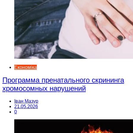
Економіка
Программа пренатального скрининга
хромосомных нарушений
Іван Мазур
21.05.2026
0