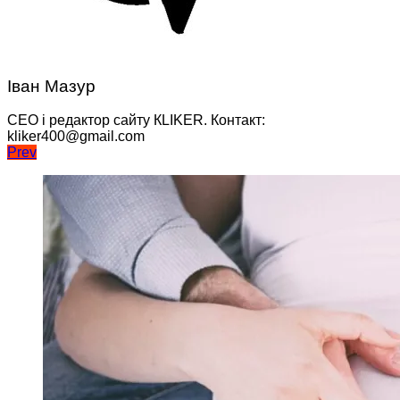
Іван Мазур
CEO і редактор сайту КLIKER. Контакт:
kliker400@gmail.com
Навігація
Prev
записів