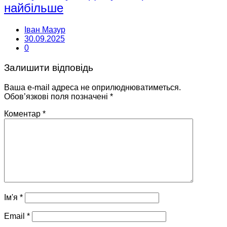
найбільше
Іван Мазур
30.09.2025
0
Залишити відповідь
Ваша e-mail адреса не оприлюднюватиметься.
Обов’язкові поля позначені
*
Коментар
*
Ім'я
*
Email
*