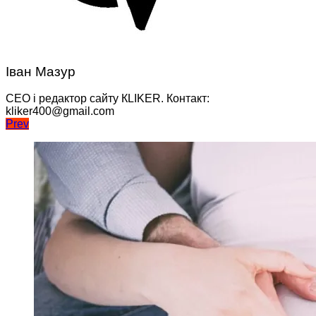
Іван Мазур
CEO і редактор сайту КLIKER. Контакт:
kliker400@gmail.com
Навігація
Prev
записів