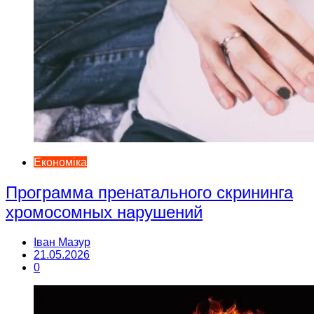
Економіка
Программа пренатального скрининга
хромосомных нарушений
Іван Мазур
21.05.2026
0