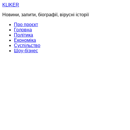
Skip
KLIKER
to
Новини, запити, біографії, вірусні історії
content
Про проєкт
Головна
Політика
Економіка
Суспільство
Шоу-бізнес