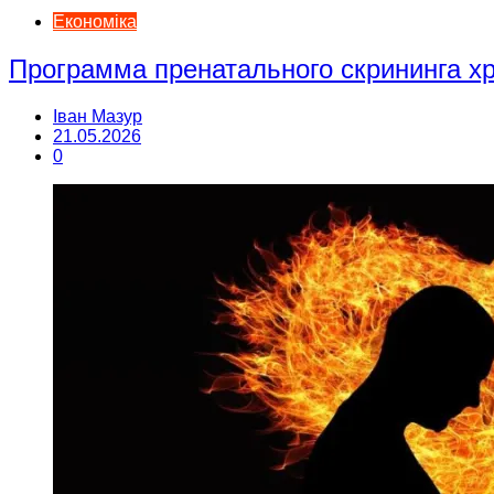
Економіка
Программа пренатального скрининга 
Іван Мазур
21.05.2026
0