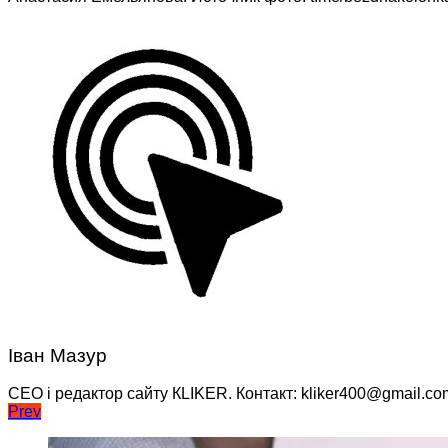
Іван Мазур
CEO і редактор сайту КLIKER. Контакт: kliker400@gmail.co
Навігація
Prev
записів