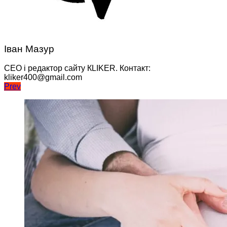
Іван Мазур
CEO і редактор сайту КLIKER. Контакт:
kliker400@gmail.com
Навігація
Prev
записів