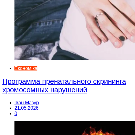
Економіка
Программа пренатального скрининга
хромосомных нарушений
Іван Мазур
21.05.2026
0