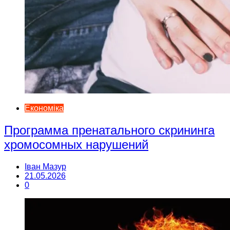
Економіка
Программа пренатального скрининга
хромосомных нарушений
Іван Мазур
21.05.2026
0