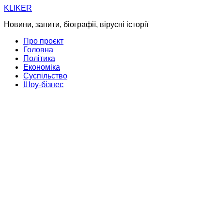
Skip
KLIKER
to
Новини, запити, біографії, вірусні історії
content
Про проєкт
Головна
Політика
Економіка
Суспільство
Шоу-бізнес