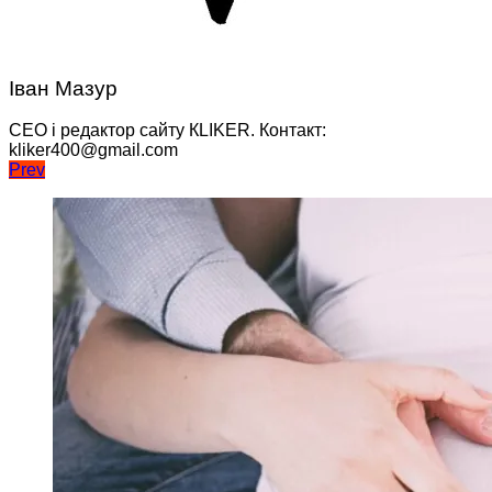
Іван Мазур
CEO і редактор сайту КLIKER. Контакт:
kliker400@gmail.com
Навігація
Prev
записів