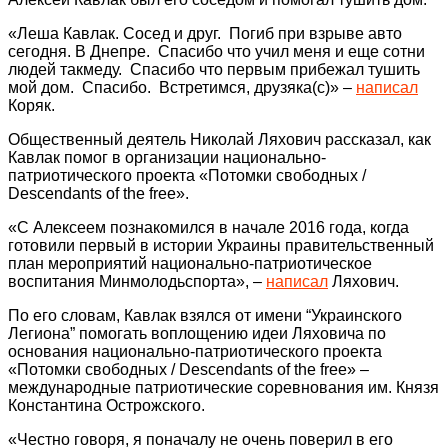
«Леша Кавлак. Сосед и друг. Погиб при взрыве авто
сегодня. В Днепре. Спасибо что учил меня и еще сотни
людей такмеду. Спасибо что первым прибежал тушить
мой дом. Спасибо. Встретимся, друзяка(с)» –
написал
Коряк.
Общественный деятель Николай Ляхович рассказал, как
Кавлак помог в организации национально-
патриотического проекта «Потомки свободных /
Descendants of the free».
«С Алексеем познакомился в начале 2016 года, когда
готовили первый в истории Украины правительственный
план мероприятий национально-патриотическое
воспитания Минмолодьспорта», –
написал
Ляхович.
По его словам, Кавлак взялся от имени “Украинского
Легиона” помогать воплощению идеи Ляховича по
основания национально-патриотического проекта
«Потомки свободных / Descendants of the free» –
международные патриотические соревнования им. Князя
Константина Острожского.
«Честно говоря, я поначалу не очень поверил в его