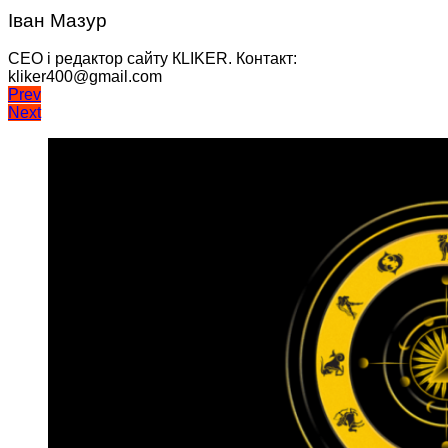
Іван Мазур
CEO і редактор сайту КLIKER. Контакт:
kliker400@gmail.com
Навігація
Prev
Next
записів