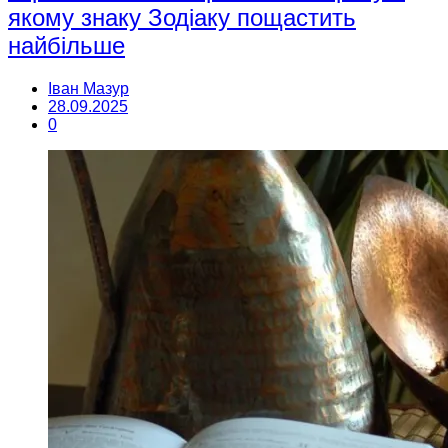
якому знаку Зодіаку пощастить
найбільше
Іван Мазур
28.09.2025
0