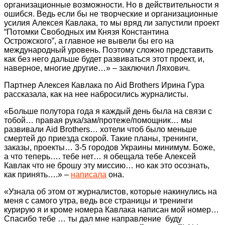
организационные возможности. Но в действительности я
ошибся. Ведь если бы не творческие и организационные
усилия Алексея Кавлака, то мы вряд ли запустили проект
“Потомки Свободных им Князя Константина
Острожского”, а главное не вывели бы его на
международный уровень. Поэтому сложно представить
как без него дальше будет развиваться этот проект, и,
наверное, многие другие…» – заключил Ляхович.
Партнер Алексея Кавлака по Aid Brothers Ирина Гура
рассказала, как на нее набросились журналисты.
«Больше полутора года я каждый день была на связи с
тобой… правая рука/зам/протеже/помощник… мы
развивали Aid Brothers… хотели чтоб было меньше
смертей до приезда скорой. Такие планы, тренинги,
заказы, проекты… 3-5 городов Украины минимум. Боже,
а что теперь…. тебе нет… я обещала тебе Алексей
Кавлак что не брошу эту миссию… но как это осознать,
как принять….» –
написала
она.
«Узнала об этом от журналистов, которые накинулись на
меня с самого утра, ведь все страницы и тренинги
курирую я и кроме номера Кавлака написан мой номер…
Спасибо тебе … ты дал мне направление буду