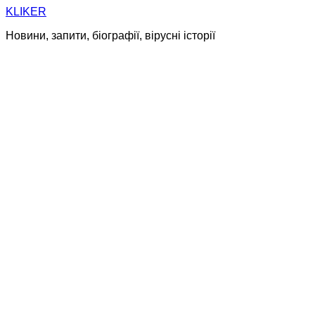
Skip
KLIKER
to
Новини, запити, біографії, вірусні історії
content