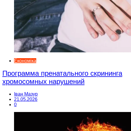
Економіка
Программа пренатального скрининга
хромосомных нарушений
Іван Мазур
21.05.2026
0