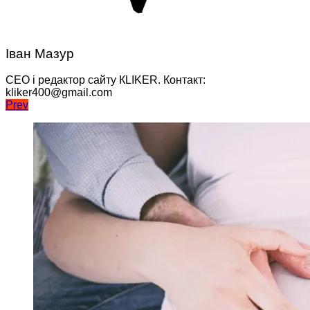
Іван Мазур
CEO і редактор сайту КLIKER. Контакт:
kliker400@gmail.com
Навігація
Prev
записів