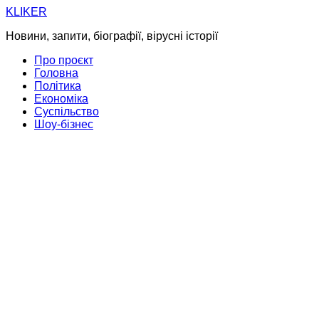
Skip
KLIKER
to
Новини, запити, біографії, вірусні історії
content
Про проєкт
Головна
Політика
Економіка
Суспільство
Шоу-бізнес