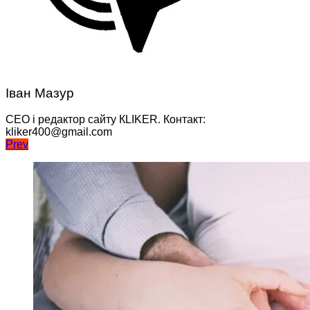
Іван Мазур
CEO і редактор сайту КLIKER. Контакт:
kliker400@gmail.com
Навігація
Prev
записів