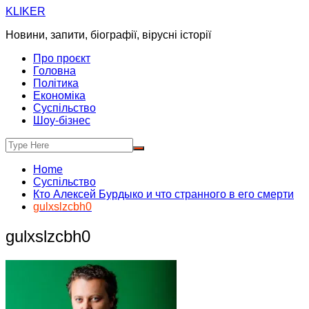
Skip
KLIKER
to
Новини, запити, біографії, вірусні історії
content
Про проєкт
Головна
Політика
Економіка
Суспільство
Шоу-бізнес
Home
Суспільство
Кто Алексей Бурдыко и что странного в его смерти
gulxslzcbh0
gulxslzcbh0