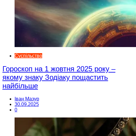
Суспільство
Гороскоп на 1 жовтня 2025 року –
якому знаку Зодіаку пощастить
найбільше
Іван Мазур
30.09.2025
0