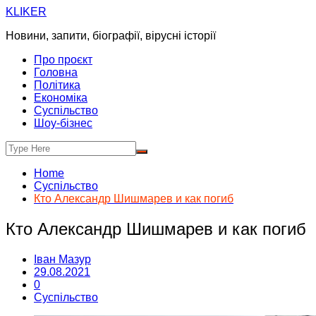
Skip
KLIKER
to
Новини, запити, біографії, вірусні історії
content
Про проєкт
Головна
Політика
Економіка
Суспільство
Шоу-бізнес
Home
Суспільство
Кто Александр Шишмарев и как погиб
Кто Александр Шишмарев и как погиб
Іван Мазур
29.08.2021
0
Суспільство