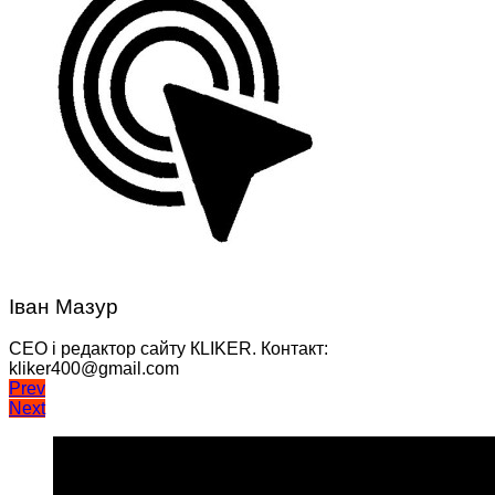
Іван Мазур
CEO і редактор сайту КLIKER. Контакт:
kliker400@gmail.com
Навігація
Prev
Next
записів