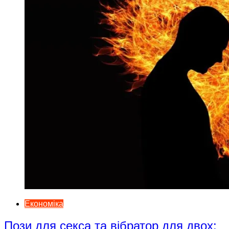
Економіка
Пози для секса та вібратор для двох: