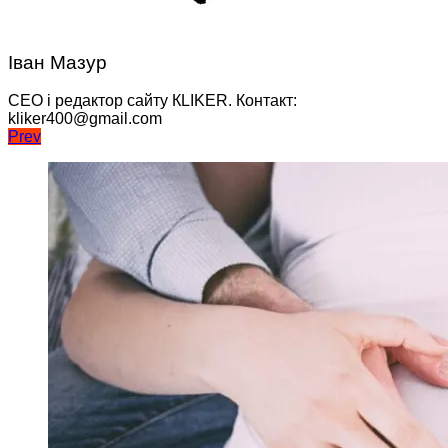
Іван Мазур
CEO і редактор сайту КLIKER. Контакт:
kliker400@gmail.com
Навігація
Prev
записів