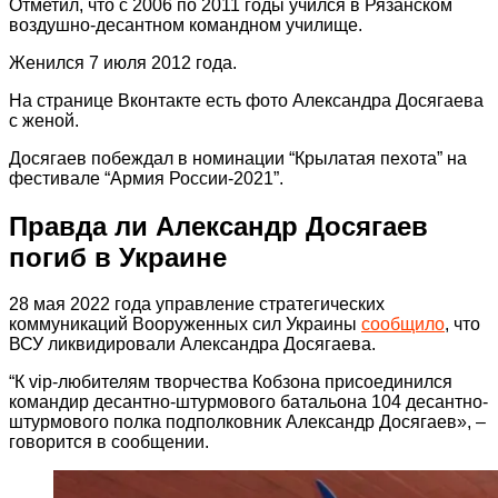
Отметил, что с 2006 по 2011 годы учился в Рязанском
воздушно-десантном командном училище.
Женился 7 июля 2012 года.
На странице Вконтакте есть фото Александра Досягаева
с женой.
Досягаев побеждал в номинации “Крылатая пехота” на
фестивале “Армия России-2021”.
Правда ли Александр Досягаев
погиб в Украине
28 мая 2022 года управление стратегических
коммуникаций Вооруженных сил Украины
сообщило
, что
ВСУ ликвидировали Александра Досягаева.
“К vip-любителям творчества Кобзона присоединился
командир десантно-штурмового батальона 104 десантно-
штурмового полка подполковник Александр Досягаев», –
говорится в сообщении.