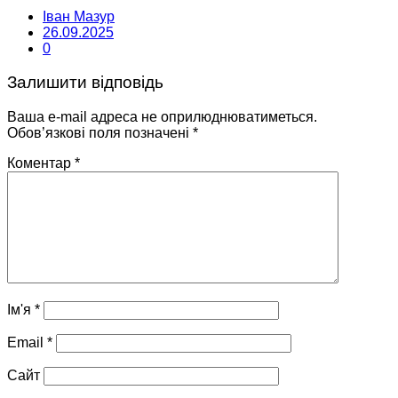
Іван Мазур
26.09.2025
0
Залишити відповідь
Ваша e-mail адреса не оприлюднюватиметься.
Обов’язкові поля позначені
*
Коментар
*
Ім'я
*
Email
*
Сайт