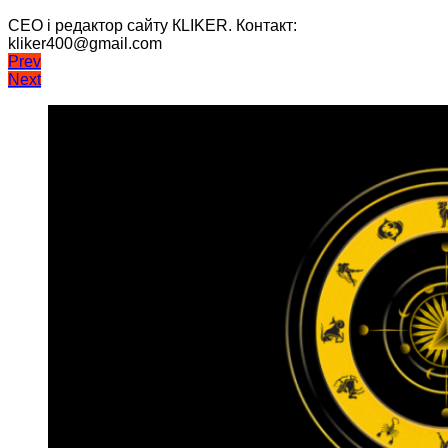
CEO і редактор сайту КLIKER. Контакт:
kliker400@gmail.com
Навігація
Prev
Next
записів