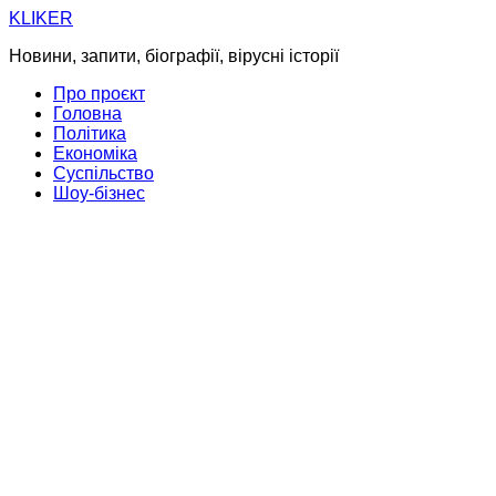
Skip
KLIKER
to
Новини, запити, біографії, вірусні історії
content
Про проєкт
Головна
Політика
Економіка
Суспільство
Шоу-бізнес