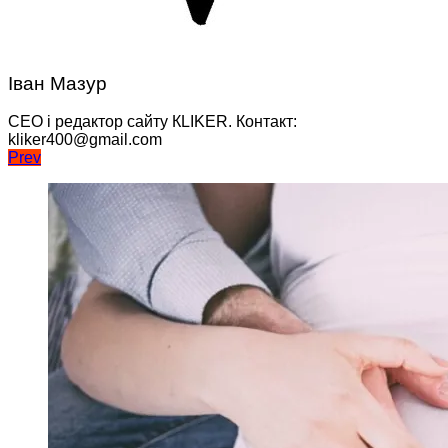
Іван Мазур
CEO і редактор сайту КLIKER. Контакт:
kliker400@gmail.com
Навігація
Prev
записів