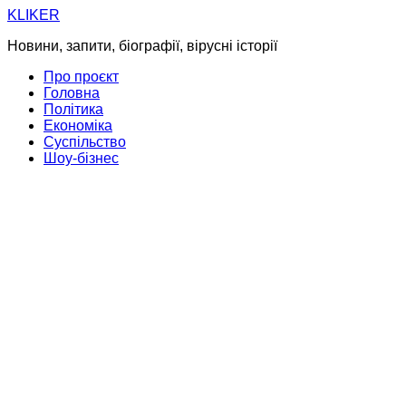
Skip
KLIKER
to
Новини, запити, біографії, вірусні історії
content
Про проєкт
Головна
Політика
Економіка
Суспільство
Шоу-бізнес