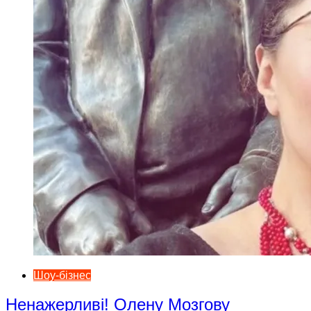
Шоу-бізнес
Ненажерливі! Олену Мозгову