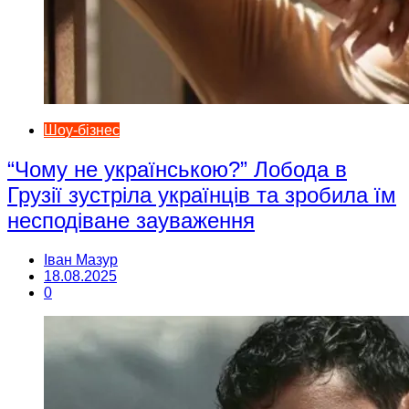
Шоу-бізнес
“Чому не українською?” Лобода в
Грузії зустріла українців та зробила їм
несподіване зауваження
Іван Мазур
18.08.2025
0