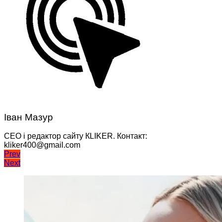
Іван Мазур
CEO і редактор сайту КLIKER. Контакт:
kliker400@gmail.com
Навігація
Prev
Next
записів