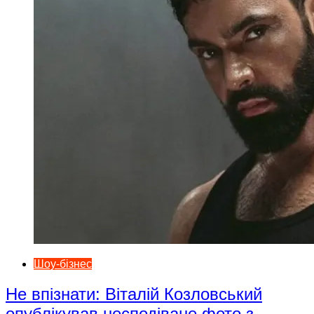
Шоу-бізнес
Не впізнати: Віталій Козловський
опублікував несподіване фото з