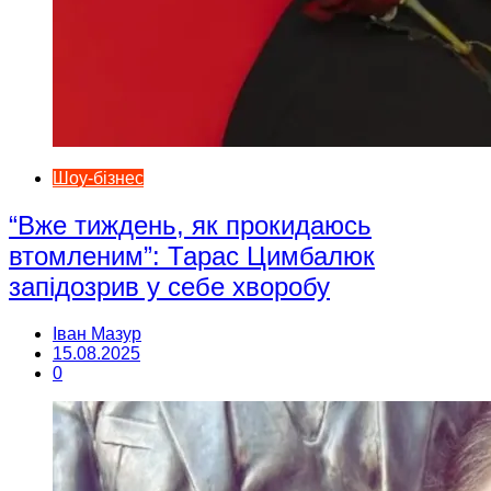
Шоу-бізнес
“Вже тиждень, як прокидаюсь
втомленим”: Тарас Цимбалюк
запідозрив у себе хворобу
Іван Мазур
15.08.2025
0