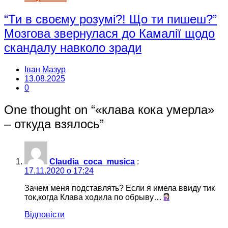
“Ти в своєму розумі?! Що ти пишеш?”
Мозгова звернулася до Камалії щодо
скандалу навколо зради
Іван Мазур
13.08.2025
0
One thought on “
«клава кока умерла»
– откуда взялось
”
Claudia_coca_musica
:
17.11.2020 о 17:24
Зачем меня подставлять? Если я имела ввиду тик
ток,когда Клава ходила по обрыву…
Відповісти