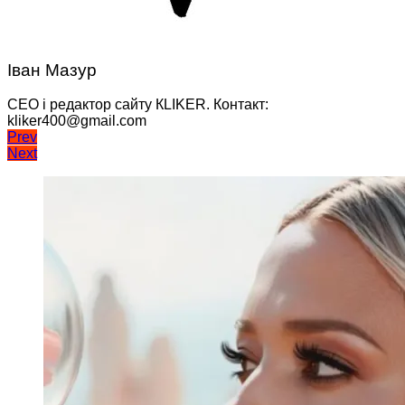
Іван Мазур
CEO і редактор сайту КLIKER. Контакт:
kliker400@gmail.com
Навігація
Prev
Next
записів