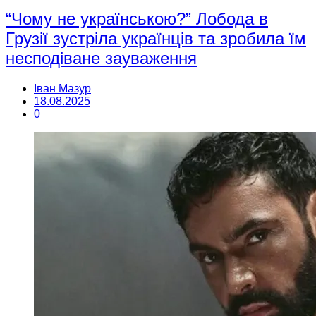
“Чому не українською?” Лобода в
Грузії зустріла українців та зробила їм
несподіване зауваження
Іван Мазур
18.08.2025
0