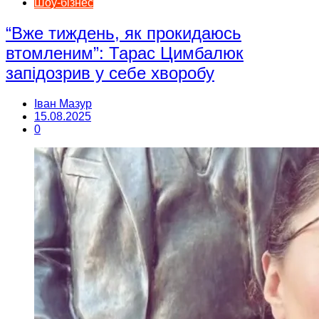
Шоу-бізнес
“Вже тиждень, як прокидаюсь
втомленим”: Тарас Цимбалюк
запідозрив у себе хворобу
Іван Мазур
15.08.2025
0