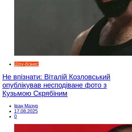
Шоу-бізнес
Не впізнати: Віталій Козловський
опублікував несподіване фото з
Кузьмою Скрябіним
Іван Мазур
17.08.2025
0