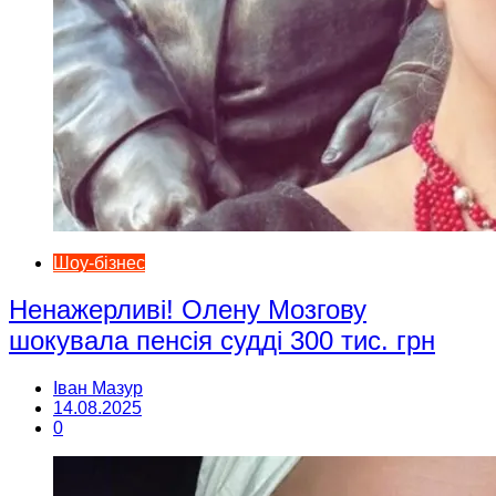
Шоу-бізнес
Ненажерливі! Олену Мозгову
шокувала пенсія судді 300 тис. грн
Іван Мазур
14.08.2025
0