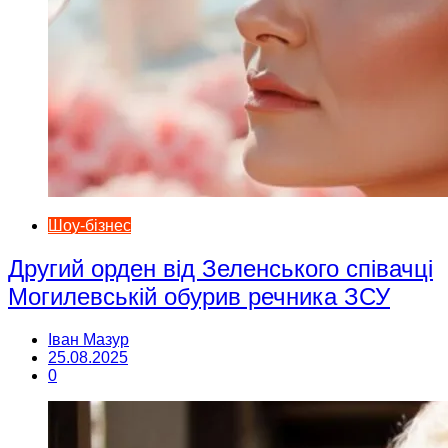
Шоу-бізнес
Другий орден від Зеленського співачці
Могилевській обурив речника ЗСУ
Іван Мазур
25.08.2025
0