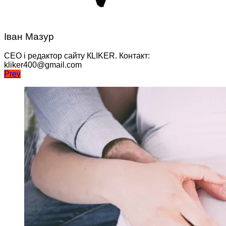
Іван Мазур
CEO і редактор сайту КLIKER. Контакт:
kliker400@gmail.com
Навігація
Prev
записів