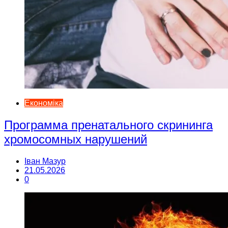
Економіка
Программа пренатального скрининга
хромосомных нарушений
Іван Мазур
21.05.2026
0