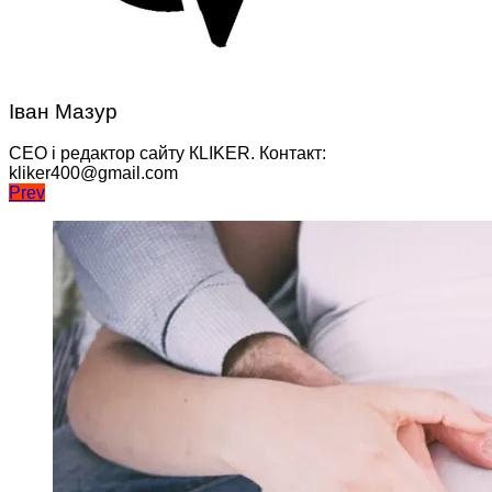
Іван Мазур
CEO і редактор сайту КLIKER. Контакт:
kliker400@gmail.com
Навігація
Prev
записів