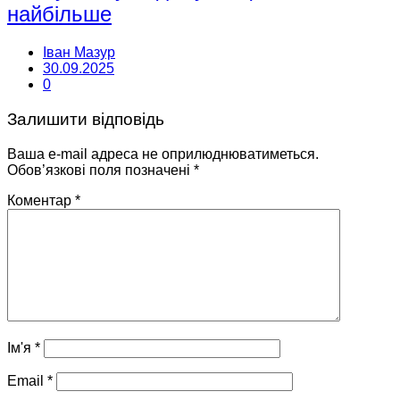
найбільше
Іван Мазур
30.09.2025
0
Залишити відповідь
Ваша e-mail адреса не оприлюднюватиметься.
Обов’язкові поля позначені
*
Коментар
*
Ім'я
*
Email
*