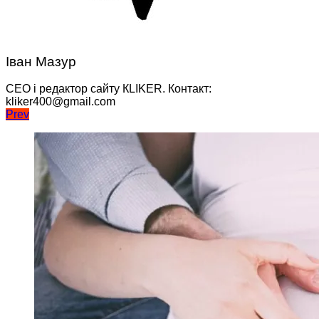
Іван Мазур
CEO і редактор сайту КLIKER. Контакт:
kliker400@gmail.com
Навігація
Prev
записів