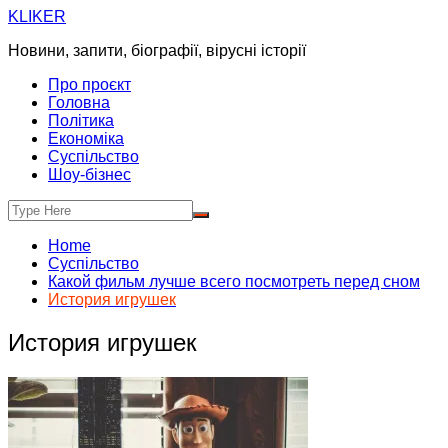
Skip
KLIKER
to
Новини, запити, біографії, вірусні історії
content
Про проєкт
Головна
Політика
Економіка
Суспільство
Шоу-бізнес
Home
Суспільство
Какой фильм лучше всего посмотреть перед сном
История игрушек
История игрушек