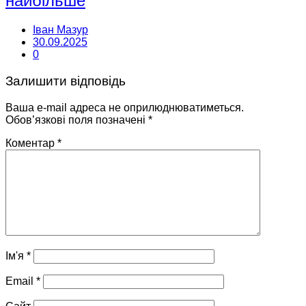
найбільше
Іван Мазур
30.09.2025
0
Залишити відповідь
Ваша e-mail адреса не оприлюднюватиметься.
Обов’язкові поля позначені
*
Коментар
*
Ім'я
*
Email
*