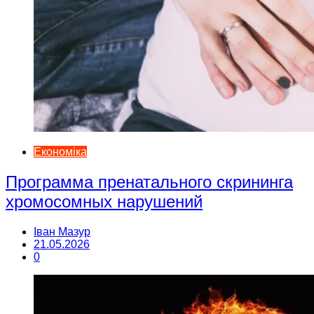
Економіка
Программа пренатального скрининга
хромосомных нарушений
Іван Мазур
21.05.2026
0