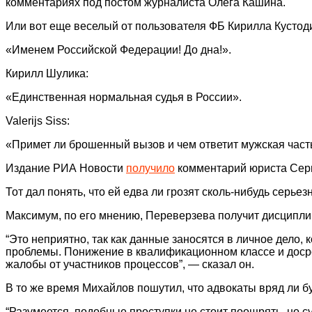
комментариях под постом журналиста Олега Кашина.
Или вот еще веселый от пользователя ФБ Кирилла Кустод
«Именем Российской Федерации! До дна!».
Кирилл Шулика:
«Единственная нормальная судья в России».
Valerijs Siss:
«Примет ли брошенный вызов и чем ответит мужская част
Издание РИА Новости
получило
комментарий юриста Серг
Тот дал понять, что ей едва ли грозят сколь-нибудь серье
Максимум, по его мнению, Переверзева получит дисципли
“Это неприятно, так как данные заносятся в личное дело,
проблемы. Понижение в квалификационном классе и досро
жалобы от участников процессов”, — сказал он.
В то же время Михайлов пошутил, что адвокаты вряд ли бу
“Разумеется, подобные проступки не стоит поощрять, но с