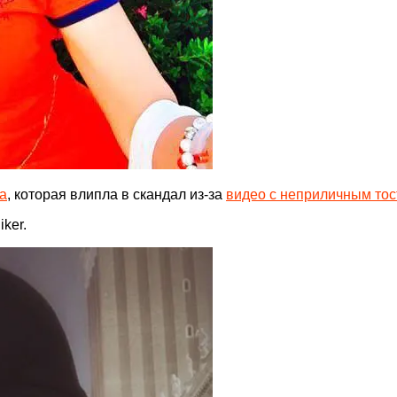
а
, которая влипла в скандал из-за
видео с неприличным то
ker.