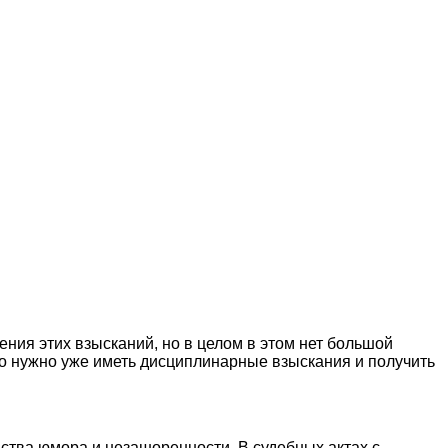
ения этих взысканий, но в целом в этом нет большой
о нужно уже иметь дисциплинарные взыскания и получить
вства юмора и незашоренности. В судебных актах с