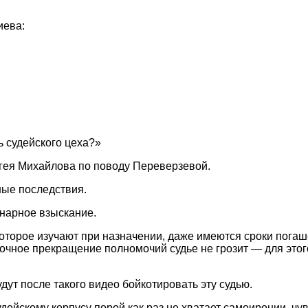
иева:
ь судейского цеха?»
ея Михайлова по поводу Переверзевой.
зные последствия.
нарное взыскание.
 которое изучают при назначении, даже имеются сроки погаш
чное прекращение полномочий судье не грозит — для этог
дут после такого видео бойкотировать эту судью.
удейскому корпусу порой как раз не хватает самоиронии, чу