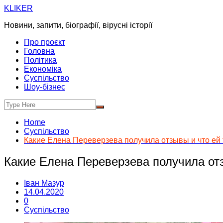
Skip
KLIKER
to
Новини, запити, біографії, вірусні історії
content
Про проєкт
Головна
Політика
Економіка
Суспільство
Шоу-бізнес
Home
Суспільство
Какие Елена Переверзева получила отзывы и что ей 
Какие Елена Переверзева получила отз
Іван Мазур
14.04.2020
0
Суспільство