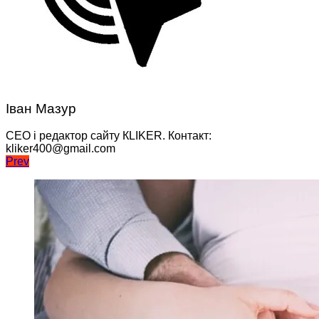
Іван Мазур
CEO і редактор сайту КLIKER. Контакт:
kliker400@gmail.com
Навігація
Prev
записів