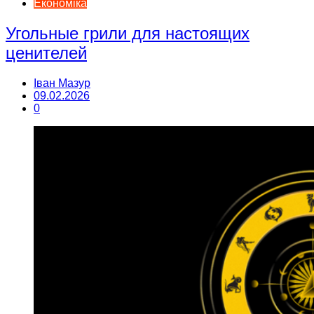
Економіка
Угольные грили для настоящих
ценителей
Іван Мазур
09.02.2026
0