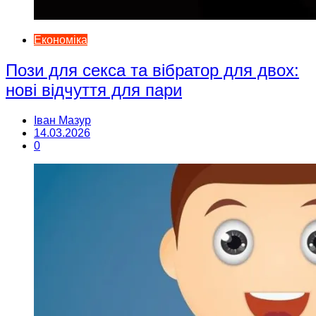
Економіка
Пози для секса та вібратор для двох:
нові відчуття для пари
Іван Мазур
14.03.2026
0