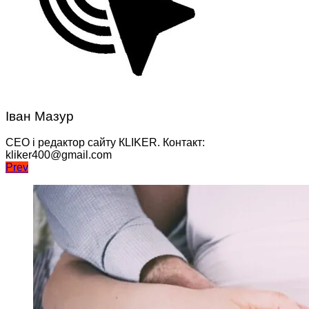
Іван Мазур
CEO і редактор сайту КLIKER. Контакт:
kliker400@gmail.com
Навігація
Prev
записів