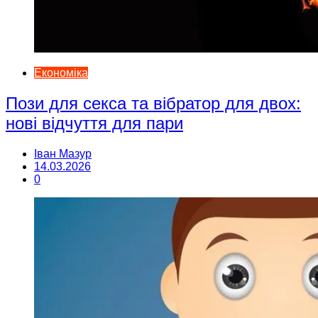
Економіка
Пози для секса та вібратор для двох:
нові відчуття для пари
Іван Мазур
14.03.2026
0