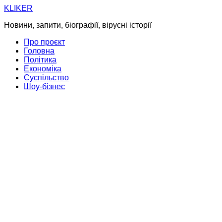
Skip
KLIKER
to
Новини, запити, біографії, вірусні історії
content
Про проєкт
Головна
Політика
Економіка
Суспільство
Шоу-бізнес