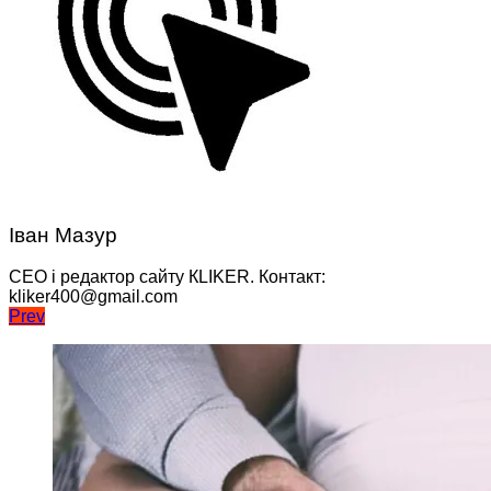
Іван Мазур
CEO і редактор сайту КLIKER. Контакт:
kliker400@gmail.com
Навігація
Prev
записів