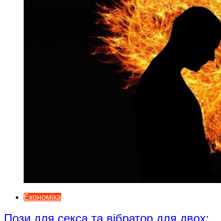
Економіка
Пози для секса та вібратор для двох: