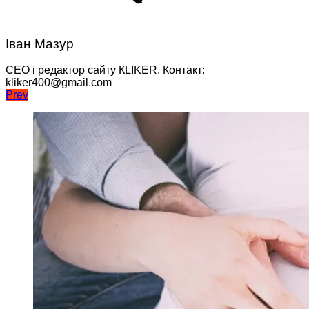
Іван Мазур
CEO і редактор сайту КLIKER. Контакт:
kliker400@gmail.com
Навігація
Prev
записів