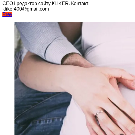
CEO і редактор сайту КLIKER. Контакт:
kliker400@gmail.com
Навігація
Prev
записів