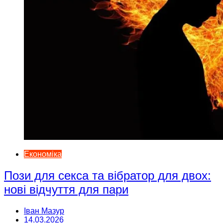
Економіка
Пози для секса та вібратор для двох:
нові відчуття для пари
Іван Мазур
14.03.2026