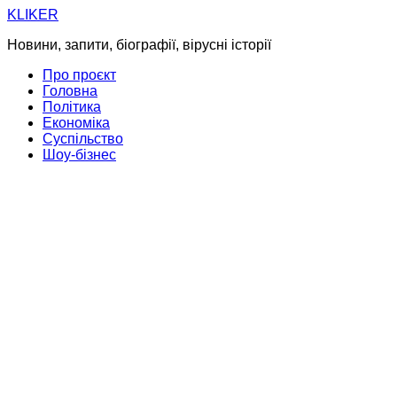
Skip
KLIKER
to
Новини, запити, біографії, вірусні історії
content
Про проєкт
Головна
Політика
Економіка
Суспільство
Шоу-бізнес