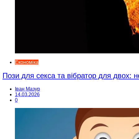
Економіка
Пози для секса та вібратор для двох: н
Іван Мазур
14.03.2026
0