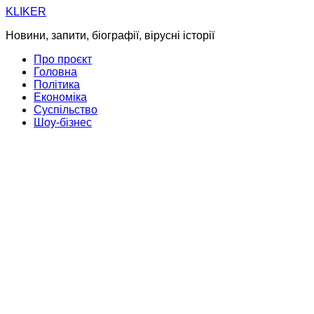
Skip
KLIKER
to
Новини, запити, біографії, вірусні історії
content
Про проєкт
Головна
Політика
Економіка
Суспільство
Шоу-бізнес