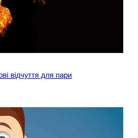
ові відчуття для пари