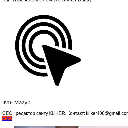
Іван Мазур
CEO і редактор сайту КLIKER. Контакт: kliker400@gmail.co
Навігація
Prev
записів