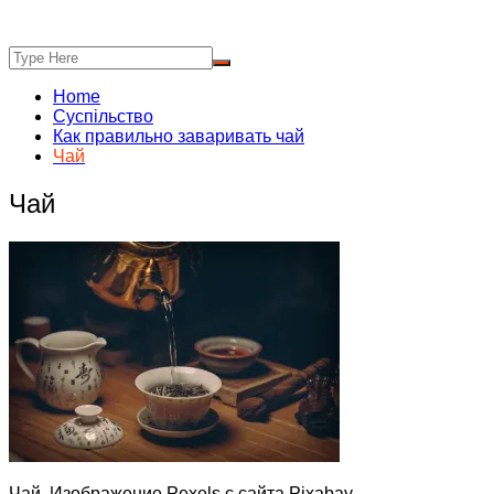
Home
Суспільство
Как правильно заваривать чай
Чай
Чай
Чай. Изображение Pexels с сайта Pixabay