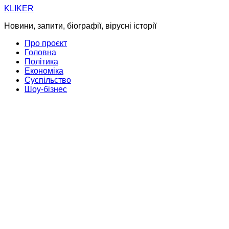
Skip
KLIKER
to
Новини, запити, біографії, вірусні історії
content
Про проєкт
Головна
Політика
Економіка
Суспільство
Шоу-бізнес