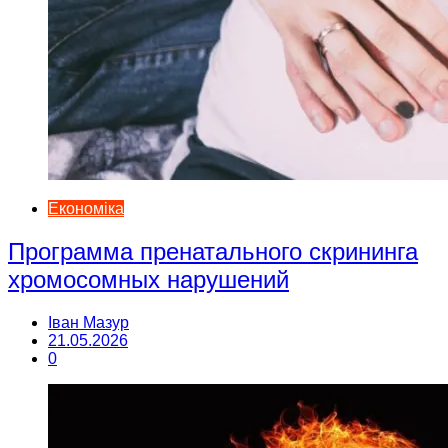
Економіка
Программа пренатального скрининга
хромосомных нарушений
Іван Мазур
21.05.2026
0