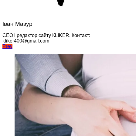
Іван Мазур
CEO і редактор сайту КLIKER. Контакт:
kliker400@gmail.com
Навігація
Prev
записів