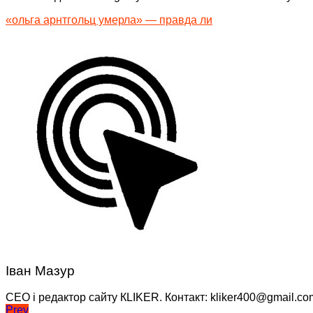
«ольга арнтгольц умерла» — правда ли
Іван Мазур
CEO і редактор сайту КLIKER. Контакт: kliker400@gmail.co
Навігація
Prev