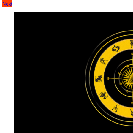
Next
записів