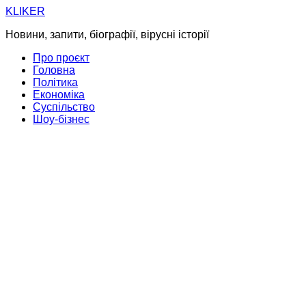
Skip
KLIKER
to
Новини, запити, біографії, вірусні історії
content
Про проєкт
Головна
Політика
Економіка
Суспільство
Шоу-бізнес