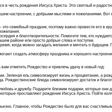
тся в честь рождения Иисуса Христа. Это светлый и радост
шем настроении, с добрыми мыслями и пожеланиями. Вот не
 это семейный праздник, поэтому важно провести его в кру
пожелания.
сердия и благотворительности. Помогите тем, кто нуждает
шем районе или просто добрые слова и поступки.
ремя, когда можно загадать желания и мечтать о будущем. П
гают создать атмосферу праздника и хорошего настроения
 вам отметить Рождество и привлечь удачу в новый год:
и. Зеленая ель символизирует жизнь и процветание, а рожд
а. Рождественские блюда символизируют достаток и благо
юбовь и дружбу. Подарите близким подарки, которые они д
, которые прославляют рождение Иисуса Христа. Пойте коля
рьезно. Главное, чтобы Рождество было для вас счастливы