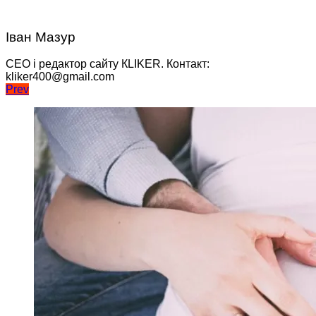
Іван Мазур
CEO і редактор сайту КLIKER. Контакт:
kliker400@gmail.com
Навігація
Prev
записів