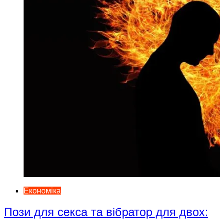
Економіка
Пози для секса та вібратор для двох: