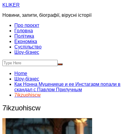
Skip
KLIKER
to
Новини, запити, біографії, вірусні історії
content
Про проєкт
Головна
Політика
Економіка
Суспільство
Шоу-бізнес
Home
Шоу-бізнес
Как Нонна Муцениеце и ее Инстагарм попали в
скандал с Павлом Прилучным
7ikzuohiscw
7ikzuohiscw