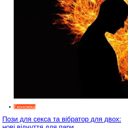
Економіка
Пози для секса та вібратор для двох:
нові відчуття для пари