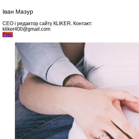
Іван Мазур
CEO і редактор сайту КLIKER. Контакт:
kliker400@gmail.com
Навігація
Prev
записів