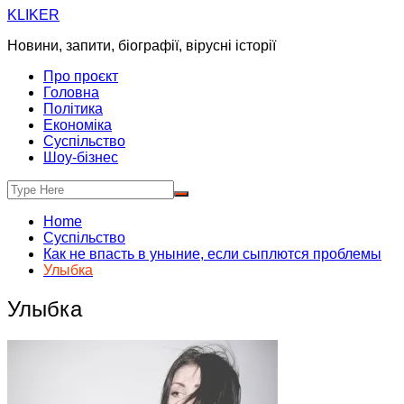
Skip
KLIKER
to
Новини, запити, біографії, вірусні історії
content
Про проєкт
Головна
Політика
Економіка
Суспільство
Шоу-бізнес
Home
Суспільство
Как не впасть в уныние, если сыплются проблемы
Улыбка
Улыбка