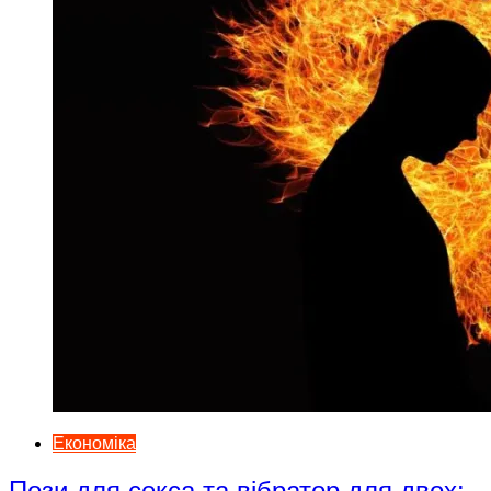
Економіка
Пози для секса та вібратор для двох: