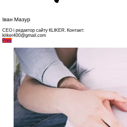
Іван Мазур
CEO і редактор сайту КLIKER. Контакт:
kliker400@gmail.com
Навігація
Prev
записів