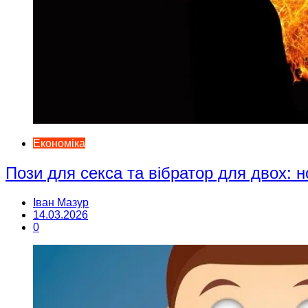
Економіка
Пози для секса та вібратор для двох: н
Іван Мазур
14.03.2026
0