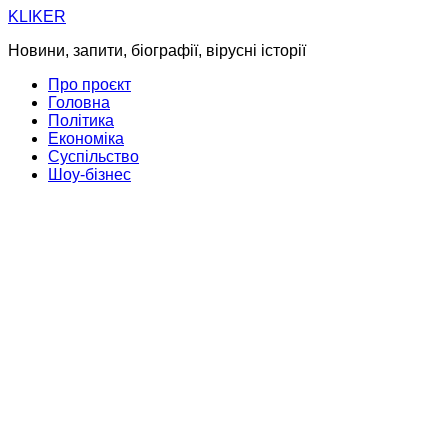
Skip
KLIKER
to
Новини, запити, біографії, вірусні історії
content
Про проєкт
Головна
Політика
Економіка
Суспільство
Шоу-бізнес