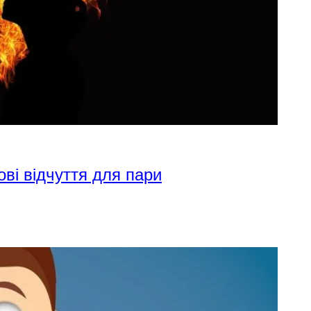
ові відчуття для пари