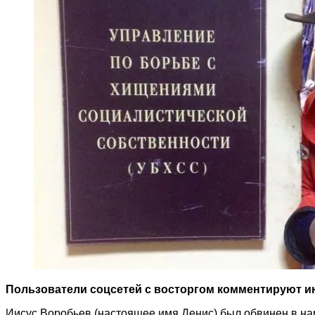
Пользователи соцсетей с восторгом комментируют ин
Иисус Воробьев (настоящее имя Денис) был обвинен в нар