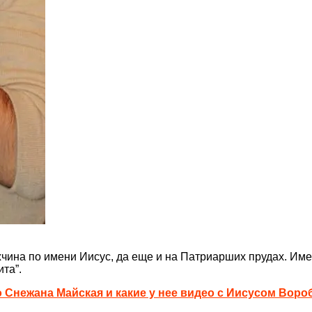
жчина по имени Иисус, да еще и на Патриарших прудах. Им
та”.
о Снежана Майская и какие у нее видео с Иисусом Вор