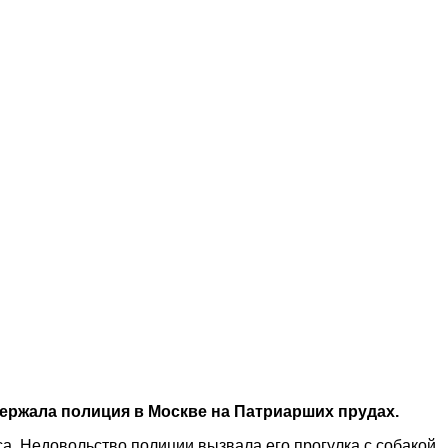
ержала полиция в Москве на Патриарших прудах.
а. Недовольство полиции вызвала его прогулка с собакой