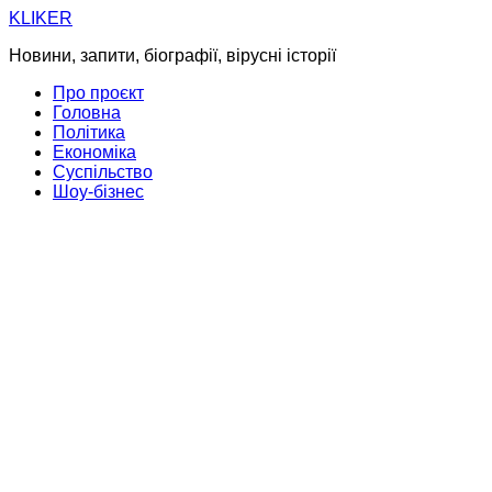
Skip
KLIKER
to
Новини, запити, біографії, вірусні історії
content
Про проєкт
Головна
Політика
Економіка
Суспільство
Шоу-бізнес