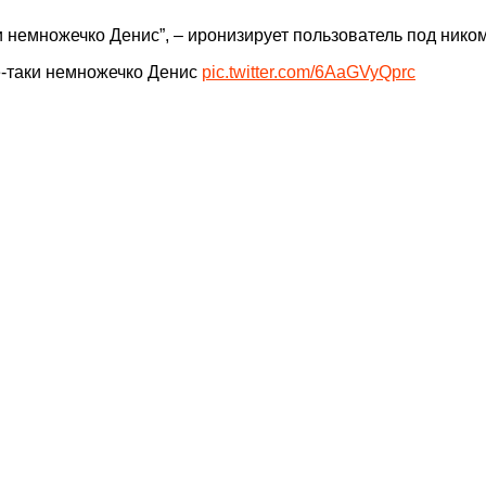
и немножечко Денис”, – иронизирует пользователь под ником
ё-таки немножечко Денис
pic.twitter.com/6AaGVyQprc