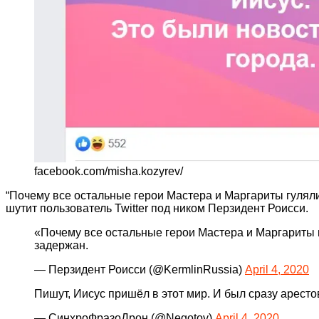
facebook.com/misha.kozyrev/
“Почему все остальные герои Мастера и Маргариты гуляли 
шутит пользователь Twitter под ником Пeрзидент Роисси.
«Почему все остальные герои Мастера и Маргариты гу
задержан.
— Пeрзидент Роисси (@KermlinRussia)
April 4, 2020
Пишут, Иисус пришёл в этот мир. И был сразу арест
— СинхроФразоДрон (@Negotov)
April 4, 2020