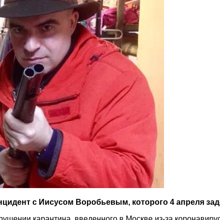
цидент с Иисусом Воробьевым, которого 4 апреля зад
ушении карантина, введенного в Москве из-за коронавирус