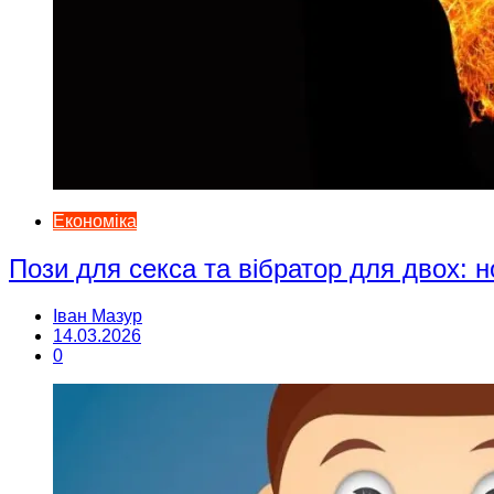
Економіка
Пози для секса та вібратор для двох: н
Іван Мазур
14.03.2026
0