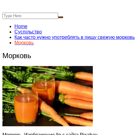
Home
Суспільство
Как часто нужно употреблять в пищу свежую морковь
Морковь
Морковь
Морковь. Изображение Ilo с сайта Pixabay