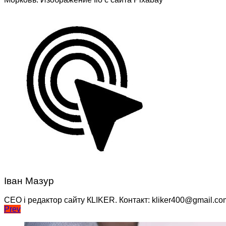
Іван Мазур
CEO і редактор сайту КLIKER. Контакт: kliker400@gmail.co
Навігація
Prev
записів