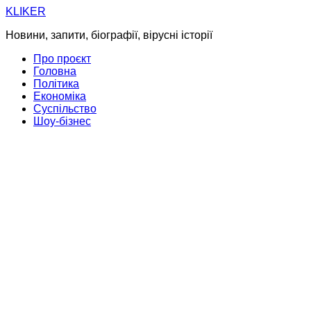
Skip
KLIKER
to
Новини, запити, біографії, вірусні історії
content
Про проєкт
Головна
Політика
Економіка
Суспільство
Шоу-бізнес