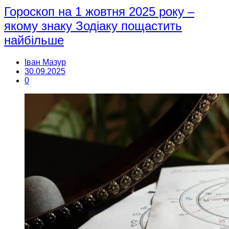
Гороскоп на 1 жовтня 2025 року –
якому знаку Зодіаку пощастить
найбільше
Іван Мазур
30.09.2025
0