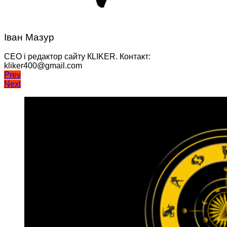
Іван Мазур
CEO і редактор сайту КLIKER. Контакт:
kliker400@gmail.com
Навігація
Prev
Next
записів