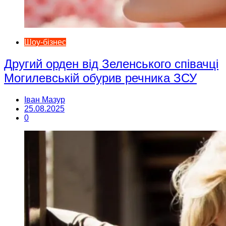
Шоу-бізнес
Другий орден від Зеленського співачці
Могилевській обурив речника ЗСУ
Іван Мазур
25.08.2025
0