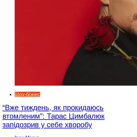
Шоу-бізнес
“Вже тиждень, як прокидаюсь
втомленим”: Тарас Цимбалюк
запідозрив у себе хворобу