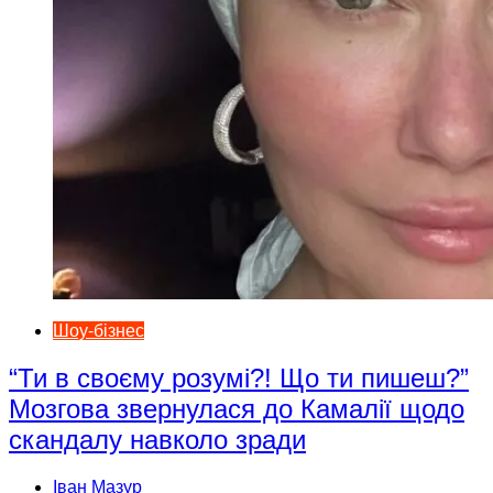
Шоу-бізнес
“Ти в своєму розумі?! Що ти пишеш?”
Мозгова звернулася до Камалії щодо
скандалу навколо зради
Іван Мазур