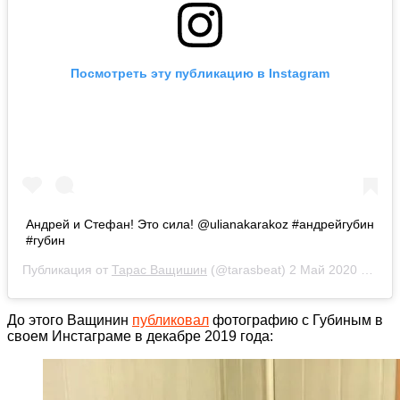
Посмотреть эту публикацию в Instagram
Андрей и Стефан! Это сила! @ulianakarakoz #андрейгубин
#губин
Публикация от
Тарас Ващишин
(@tarasbeat)
2 Май 2020 в 8:08 PDT
До этого Ващинин
публиковал
фотографию с Губиным в
своем Инстаграме в декабре 2019 года: