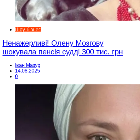
Шоу-бізнес
Ненажерливі! Олену Мозгову
шокувала пенсія судді 300 тис. грн
Іван Мазур
14.08.2025
0