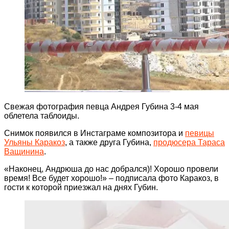
Свежая фотография певца Андрея Губина 3-4 мая
облетела таблоиды.
Снимок появился в Инстаграме композитора и
певицы
Ульяны Каракоз
, а также друга Губина,
продюсера Тараса
Ващинина
.
«Наконец, Андрюша до нас добрался)! Хорошо провели
время! Все будет хорошо!» – подписала фото Каракоз, в
гости к которой приезжал на днях Губин.