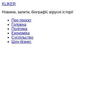
Skip
KLIKER
to
Новини, запити, біографії, вірусні історії
content
Про проєкт
Головна
Політика
Економіка
Суспільство
Шоу-бізнес