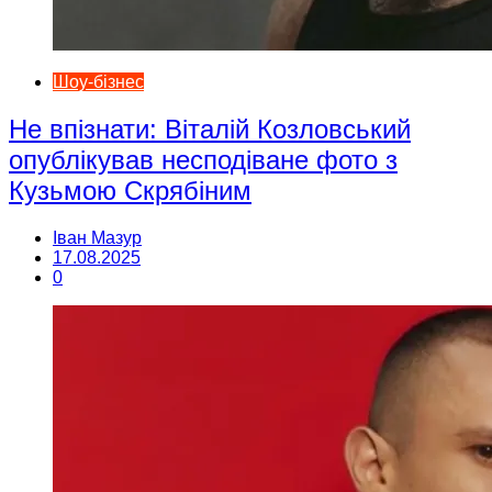
Шоу-бізнес
Не впізнати: Віталій Козловський
опублікував несподіване фото з
Кузьмою Скрябіним
Іван Мазур
17.08.2025
0