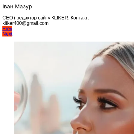
Іван Мазур
CEO і редактор сайту КLIKER. Контакт:
kliker400@gmail.com
Навігація
Prev
Next
записів