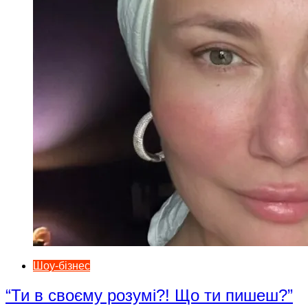
Шоу-бізнес
“Ти в своєму розумі?! Що ти пишеш?”