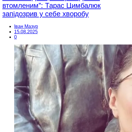
втомленим”: Тарас Цимбалюк
запідозрив у себе хворобу
Іван Мазур
15.08.2025
0