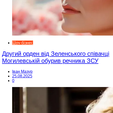
Шоу-бізнес
Другий орден від Зеленського співачці
Могилевській обурив речника ЗСУ
Іван Мазур
25.08.2025
0