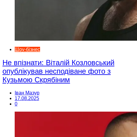
Шоу-бізнес
Не впізнати: Віталій Козловський
опублікував несподіване фото з
Кузьмою Скрябіним
Іван Мазур
17.08.2025
0