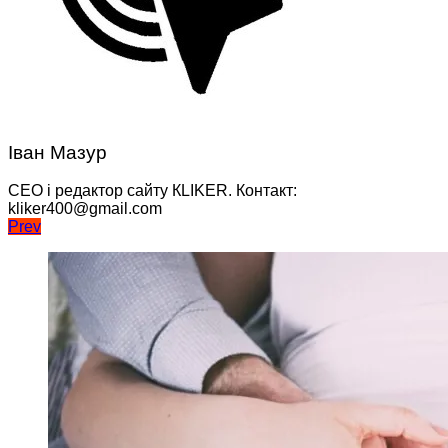
Іван Мазур
CEO і редактор сайту КLIKER. Контакт:
kliker400@gmail.com
Навігація
Prev
записів