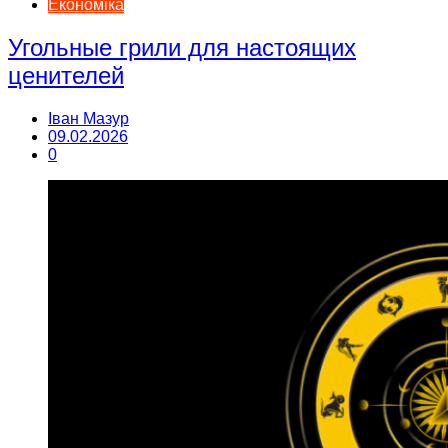
Економіка
Угольные грили для настоящих
ценителей
Іван Мазур
09.02.2026
0