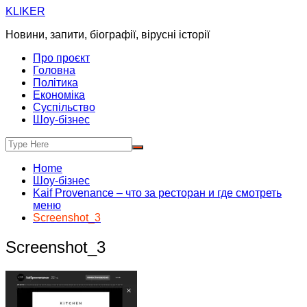
Skip
KLIKER
to
Новини, запити, біографії, вірусні історії
content
Про проєкт
Головна
Політика
Економіка
Суспільство
Шоу-бізнес
Home
Шоу-бізнес
Kaif Provenance – что за ресторан и где смотреть
меню
Screenshot_3
Screenshot_3