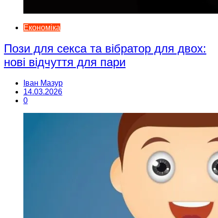
Економіка
Пози для секса та вібратор для двох:
нові відчуття для пари
Іван Мазур
14.03.2026
0