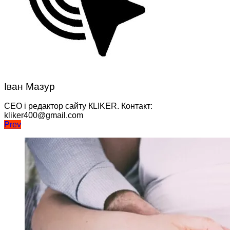
Іван Мазур
CEO і редактор сайту КLIKER. Контакт:
kliker400@gmail.com
Навігація
Prev
записів