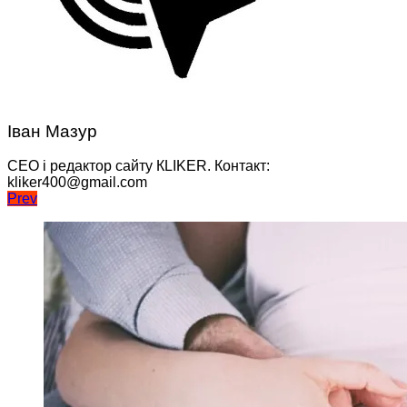
Іван Мазур
CEO і редактор сайту КLIKER. Контакт:
kliker400@gmail.com
Навігація
Prev
записів