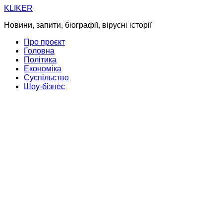
Skip
KLIKER
to
Новини, запити, біографії, вірусні історії
content
Про проєкт
Головна
Політика
Економіка
Суспільство
Шоу-бізнес