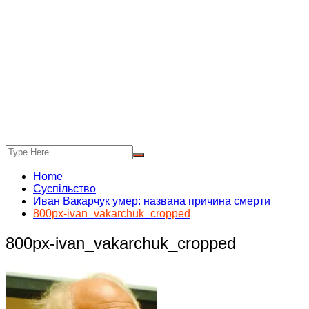
Home
Суспільство
Иван Вакарчук умер: названа причина смерти
800px-ivan_vakarchuk_cropped
800px-ivan_vakarchuk_cropped