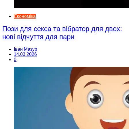
Економіка
Пози для секса та вібратор для двох:
нові відчуття для пари
Іван Мазур
14.03.2026
0