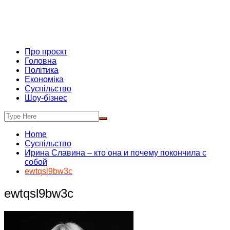
Про проєкт
Головна
Політика
Економіка
Суспільство
Шоу-бізнес
Home
Суспільство
Ирина Славина – кто она и почему покончила с
собой
ewtqsl9bw3c
ewtqsl9bw3c