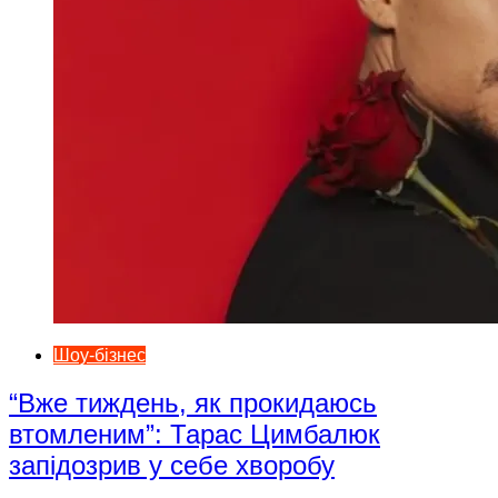
Шоу-бізнес
“Вже тиждень, як прокидаюсь
втомленим”: Тарас Цимбалюк
запідозрив у себе хворобу