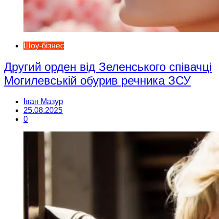
Шоу-бізнес
Другий орден від Зеленського співачці
Могилевській обурив речника ЗСУ
Іван Мазур
25.08.2025
0