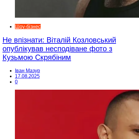
Шоу-бізнес
Не впізнати: Віталій Козловський
опублікував несподіване фото з
Кузьмою Скрябіним
Іван Мазур
17.08.2025
0