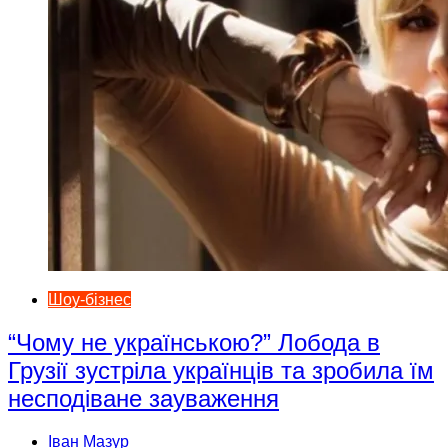
Шоу-бізнес
“Чому не українською?” Лобода в
Грузії зустріла українців та зробила їм
несподіване зауваження
Іван Мазур