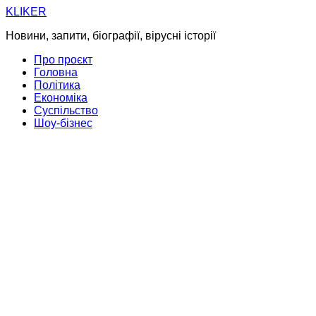
Skip
KLIKER
to
Новини, запити, біографії, вірусні історії
content
Про проєкт
Головна
Політика
Економіка
Суспільство
Шоу-бізнес