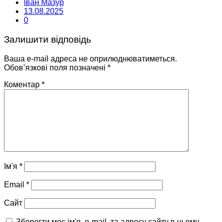
Іван Мазур
13.08.2025
0
Залишити відповідь
Ваша e-mail адреса не оприлюднюватиметься.
Обов’язкові поля позначені
*
Коментар
*
Ім'я
*
Email
*
Сайт
Зберегти моє ім'я, e-mail, та адресу сайту в цьому