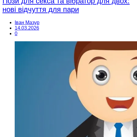
Пози для секса та вібратор для двох:
нові відчуття для пари
Іван Мазур
14.03.2026
0