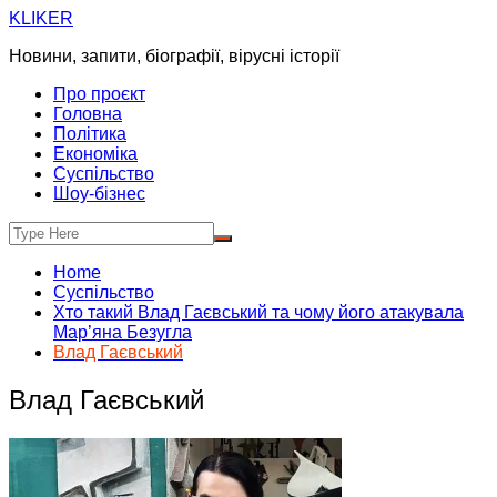
Skip
KLIKER
to
Новини, запити, біографії, вірусні історії
content
Про проєкт
Головна
Політика
Економіка
Суспільство
Шоу-бізнес
Home
Суспільство
Хто такий Влад Гаєвський та чому його атакувала
Мар’яна Безугла
Влад Гаєвський
Влад Гаєвський