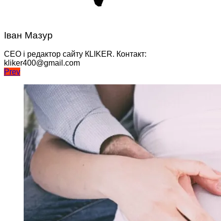
Іван Мазур
CEO і редактор сайту КLIKER. Контакт:
kliker400@gmail.com
Навігація
Prev
записів