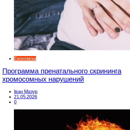
Економіка
Программа пренатального скрининга
хромосомных нарушений
Іван Мазур
21.05.2026
0