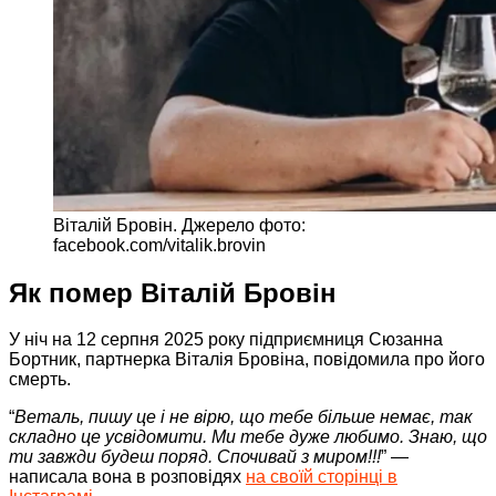
Віталій Бровін. Джерело фото:
facebook.com/vitalik.brovin
Як помер Віталій Бровін
У ніч на 12 серпня 2025 року підприємниця Сюзанна
Бортник, партнерка Віталія Бровіна, повідомила про його
смерть.
“
Веталь, пишу це і не вірю, що тебе більше немає, так
складно це усвідомити. Ми тебе дуже любимо. Знаю, що
ти завжди будеш поряд. Спочивай з миром!!!
” —
написала вона в розповідях
на своїй сторінці в