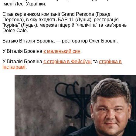
імені Лесі Українки.
Став керівником компанії Grand Persona (Гранд
Персона), в яку входять БАР 11 (Луцьк), ресторація
“Курінь” (Луцьк), мережа піцерій “Фелічіта” та кав’ярень
Dolce Cafe.
Батько Віталія Бровіна — ресторатор Олег Бровін.
У Віталія Бровіна
є маленький син
.
У Віталія Бровіна
є сторінка в Фейсбуці
та
сторінка в
Інстаграмі
.