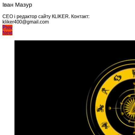
Іван Мазур
CEO і редактор сайту КLIKER. Контакт:
kliker400@gmail.com
Навігація
Prev
Next
записів