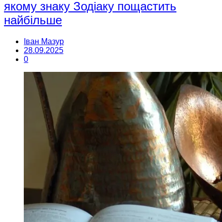
якому знаку Зодіаку пощастить
найбільше
Іван Мазур
28.09.2025
0