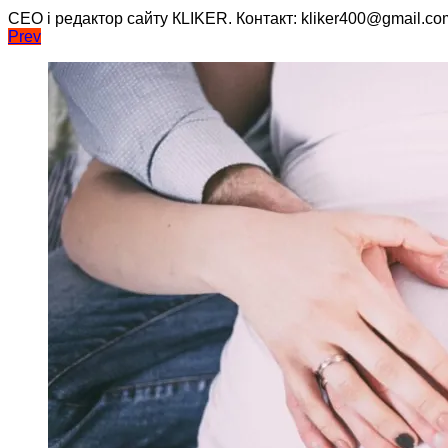
CEO і редактор сайту КLIKER. Контакт: kliker400@gmail.co
Навігація
Prev
записів