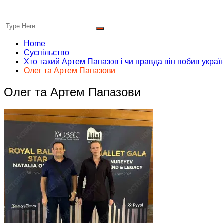
Home
Суспільство
Хто такий Артем Папазов і чи правда він побив украї
Олег та Артем Папазови
Олег та Артем Папазови