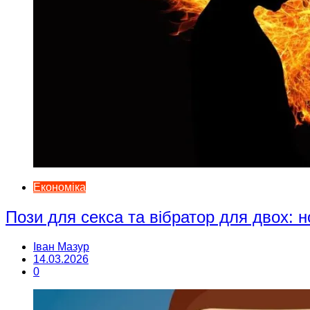
Економіка
Пози для секса та вібратор для двох: н
Іван Мазур
14.03.2026
0