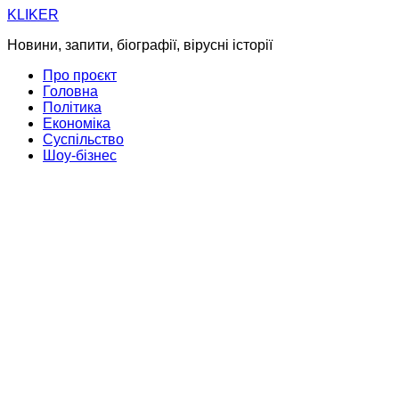
Skip
KLIKER
to
Новини, запити, біографії, вірусні історії
content
Про проєкт
Головна
Політика
Економіка
Суспільство
Шоу-бізнес