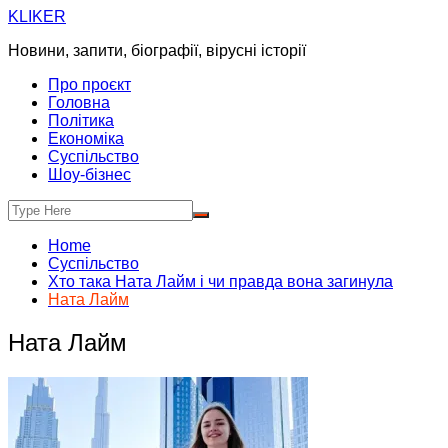
Skip
KLIKER
to
Новини, запити, біографії, вірусні історії
content
Про проєкт
Головна
Політика
Економіка
Суспільство
Шоу-бізнес
Home
Суспільство
Хто така Ната Лайм і чи правда вона загинула
Ната Лайм
Ната Лайм