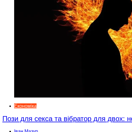
Економіка
Пози для секса та вібратор для двох: н
Іван Мазур