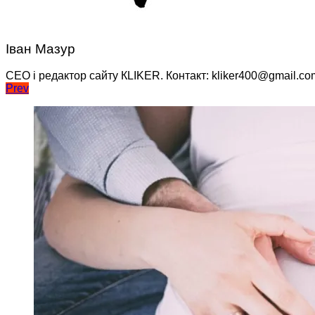
Іван Мазур
CEO і редактор сайту КLIKER. Контакт: kliker400@gmail.co
Навігація
Prev
записів