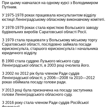
При цьому навчалася на одному курсі з Володимиром
Путіним.
У 1975-1978 роках працювала консультантом відділу
юстиції Ленінградському обласному виконавчому комітеті.
У 1978-1979 роках стала юристкою Вольського заводу
будівельних виробів Саратовської області Росії.
З 1979 стала працювати у Вольському міському торгу
Саратовської області, послідовно займала посади
юрисконсульта, старшого юрисконсульта і начальника
юридичного відділу.
В 1990 стала суддею Лузького міського суду
Ленінградської області, в 2003 році очолила його.
З 2002 по 2012 рік була членом Ради суддів
Ленінградської області, у 2006—2008 та 2010—2012
роках обіймала посаду голови ради.
У 2013 році була призначена на посаду заступника
голови Ленінградського обласного суду.
З 2016 року стала членом Ради суддів Російської
Федерації.