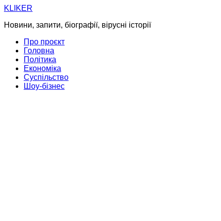
Skip
KLIKER
to
Новини, запити, біографії, вірусні історії
content
Про проєкт
Головна
Політика
Економіка
Суспільство
Шоу-бізнес