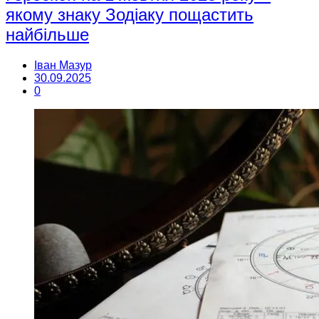
якому знаку Зодіаку пощастить
найбільше
Іван Мазур
30.09.2025
0