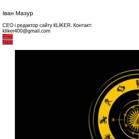
Іван Мазур
CEO і редактор сайту КLIKER. Контакт:
kliker400@gmail.com
Навігація
Prev
Next
записів