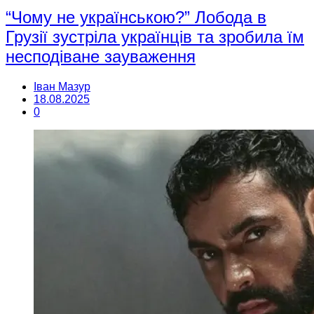
“Чому не українською?” Лобода в
Грузії зустріла українців та зробила їм
несподіване зауваження
Іван Мазур
18.08.2025
0