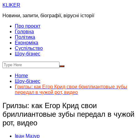
Skip
KLIKER
to
Новини, запити, біографії, вірусні історії
content
Про проєкт
Головна
Політика
Економіка
Суспільство
Шоу-бізнес
Home
Шоу-бізнес
Грилзы: как Егор Крид свои бриллиантовые зубы
передал в чужой рот, видео
Грилзы: как Егор Крид свои
бриллиантовые зубы передал в чужой
рот, видео
Іван Мазур