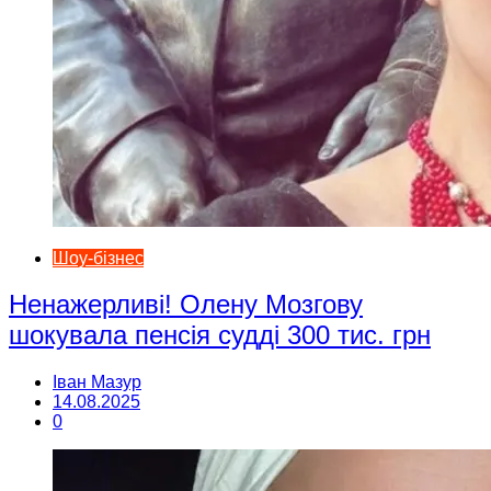
Шоу-бізнес
Ненажерливі! Олену Мозгову
шокувала пенсія судді 300 тис. грн
Іван Мазур
14.08.2025
0