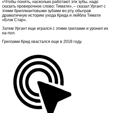
«Чтобы понять, насколько работают эти зубы, надо
сказать проверочное слово: Тимати», – сказал Ургант с
этими бриллиантовыми зубами во рту, обыграв
драматичную историю ухода Крида и лейбла Тимати
«Блэк Стар».
Затем Ургант еще игрался с этими грилзами и уронил их
на пол.
Грилзами Крид хвастался еще в 2018 году.