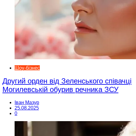
Шоу-бізнес
Другий орден від Зеленського співачці
Могилевській обурив речника ЗСУ
Іван Мазур
25.08.2025
0