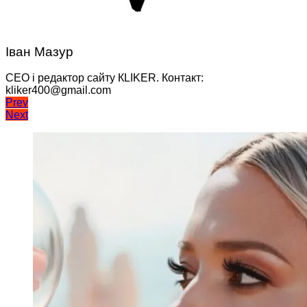
Іван Мазур
CEO і редактор сайту КLIKER. Контакт:
kliker400@gmail.com
Навігація
Prev
Next
записів