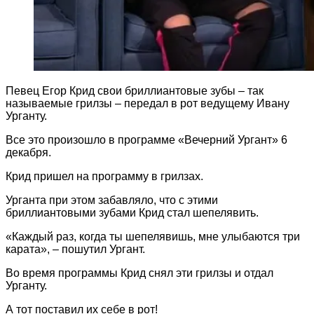
Певец Егор Крид свои бриллиантовые зубы – так
называемые грилзы – передал в рот ведущему Ивану
Урганту.
Все это произошло в программе «Вечерний Ургант» 6
декабря.
Крид пришел на программу в грилзах.
Урганта при этом забавляло, что с этими
бриллиантовыми зубами Крид стал шепелявить.
«Каждый раз, когда ты шепелявишь, мне улыбаются три
карата», – пошутил Ургант.
Во время программы Крид снял эти грилзы и отдал
Урганту.
А тот поставил их себе в рот!