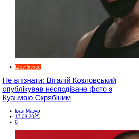
Шоу-бізнес
Не впізнати: Віталій Козловський
опублікував несподіване фото з
Кузьмою Скрябіним
Іван Мазур
17.08.2025
0