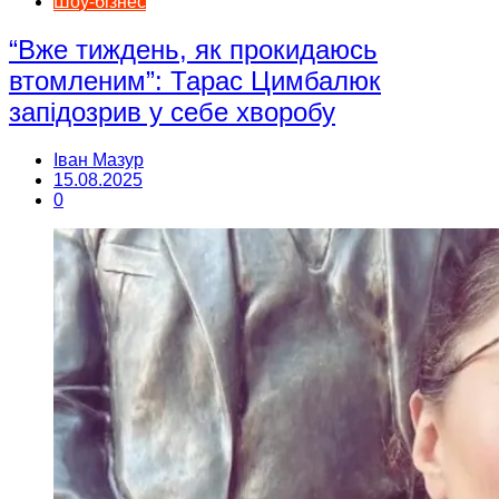
Шоу-бізнес
“Вже тиждень, як прокидаюсь
втомленим”: Тарас Цимбалюк
запідозрив у себе хворобу
Іван Мазур
15.08.2025
0