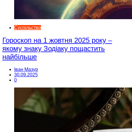
Суспільство
Гороскоп на 1 жовтня 2025 року –
якому знаку Зодіаку пощастить
найбільше
Іван Мазур
30.09.2025
0