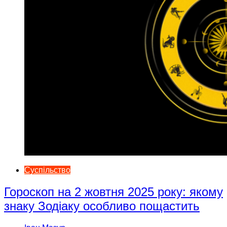
Суспільство
Гороскоп на 2 жовтня 2025 року: якому
знаку Зодіаку особливо пощастить