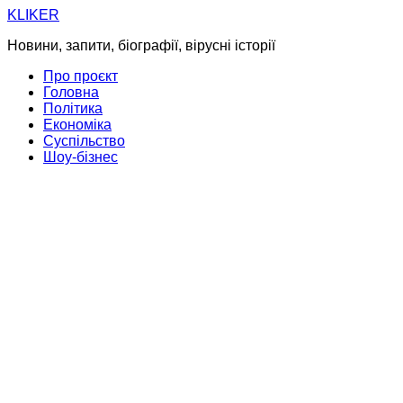
Skip
KLIKER
to
Новини, запити, біографії, вірусні історії
content
Про проєкт
Головна
Політика
Економіка
Суспільство
Шоу-бізнес