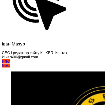
Іван Мазур
CEO і редактор сайту КLIKER. Контакт:
kliker400@gmail.com
Навігація
Prev
Next
записів