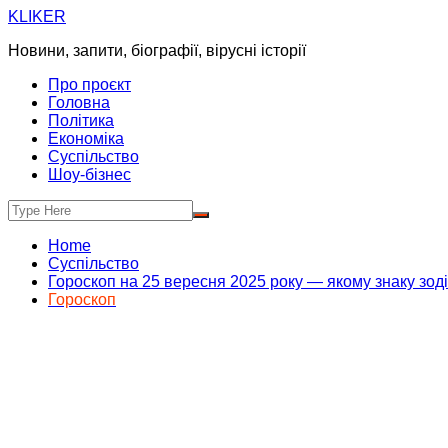
Skip
KLIKER
to
Новини, запити, біографії, вірусні історії
content
Про проєкт
Головна
Політика
Економіка
Суспільство
Шоу-бізнес
Home
Суспільство
Гороскоп на 25 вересня 2025 року — якому знаку зод
Гороскоп