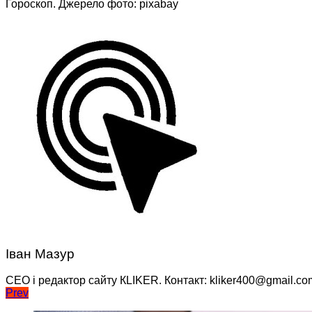
Гороскоп. Джерело фото: pixabay
Іван Мазур
CEO і редактор сайту КLIKER. Контакт: kliker400@gmail.co
Навігація
Prev