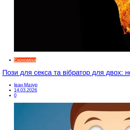
Економіка
Пози для секса та вібратор для двох: н
Іван Мазур
14.03.2026
0