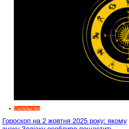
Суспільство
Гороскоп на 2 жовтня 2025 року: якому
знаку Зодіаку особливо пощастить