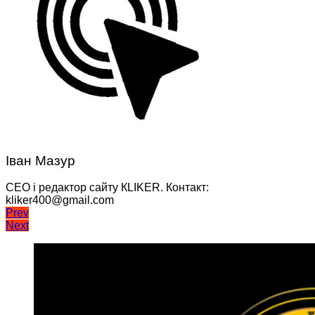
Іван Мазур
CEO і редактор сайту КLIKER. Контакт:
kliker400@gmail.com
Навігація
Prev
Next
записів