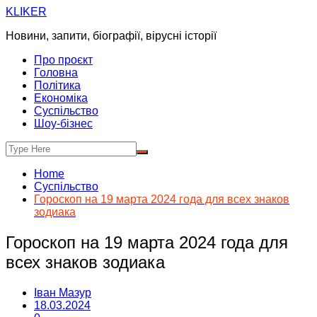
Skip
KLIKER
to
Новини, запити, біографії, вірусні історії
content
Про проєкт
Головна
Політика
Економіка
Суспільство
Шоу-бізнес
Home
Суспільство
Гороскоп на 19 марта 2024 года для всех знаков
зодиака
Гороскоп на 19 марта 2024 года для
всех знаков зодиака
Іван Мазур
18.03.2024