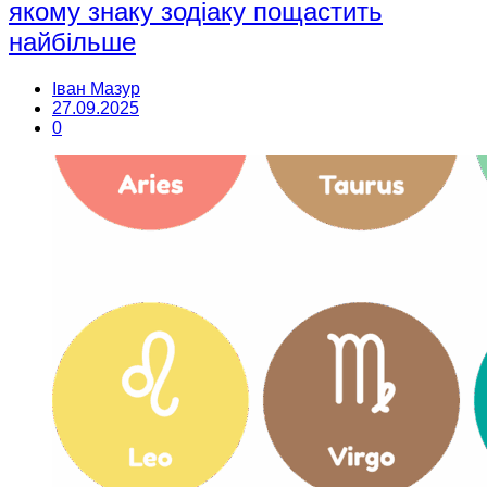
якому знаку зодіаку пощастить
найбільше
Іван Мазур
27.09.2025
0